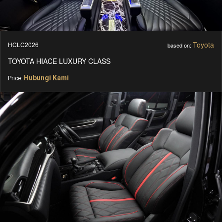
Toyota
HCLC2026
based on:
TOYOTA HIACE LUXURY CLASS
Hubungi Kami
Price: