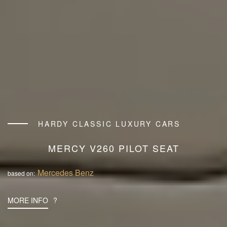
HARDY CLASSIC LUXURY CARS
MERCY V260 PILOT SEAT
Mercedes Benz
based on:
MORE INFO
?