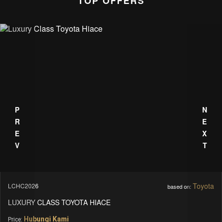
TOP OFFERS
PREV
NEXT
BMW
BMW325i
based on:
BMW 325I LUXURY SUV SEAT
Hubungi Kami
Price: