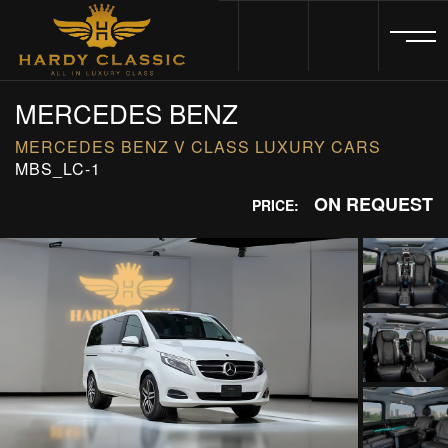
HOME
MERCEDES BENZ
MERCEDES BENZ V CLASS LUXURY CARS
VEHICLES
MBS_LC-1
ON REQUEST
PRICE:
CARS FOR SALE
ABOUT US
CONTACT