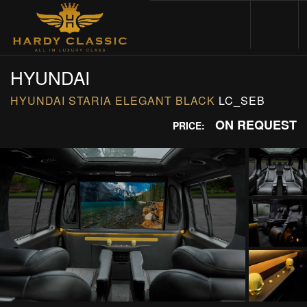
HOME
HYUNDAI
HYUNDAI STARIA ELEGANT BLACK
LC_SEB
VEHICLES
ON REQUEST
PRICE:
CARS FOR SALE
ABOUT US
CONTACT