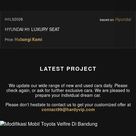
Hyundai
6
MBSHLC
based on:
I H1 LUXURY SEAT
SPRINT
bungi Kami
Hu
Price:
LATEST PROJECT
We update our wide range of new and used cars daily. Please
check again, or ask for further exclusive cars. We are pleased to
prepare your individual dream car.
Please don't hesitate to contact us to get your customized offer at
contact99@hardyvip.com