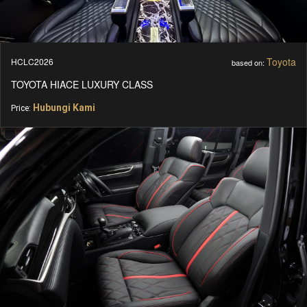
Toyota
HCLC2026
based on:
TOYOTA HIACE LUXURY CLASS
Hubungi Kami
Price: