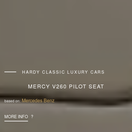
HARDY CLASSIC LUXURY CARS
MERCY V260 PILOT SEAT
Mercedes Benz
based on:
MORE INFO
?