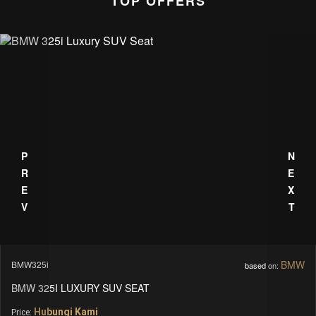
TOP OFFERS
PREV
NEXT
BMW
BMW325i
based on:
BMW 325I LUXURY SUV SEAT
Hubungi Kami
Price: