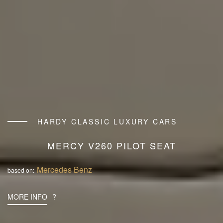
HARDY CLASSIC LUXURY CARS
MERCY V260 PILOT SEAT
Mercedes Benz
based on:
MORE INFO
?