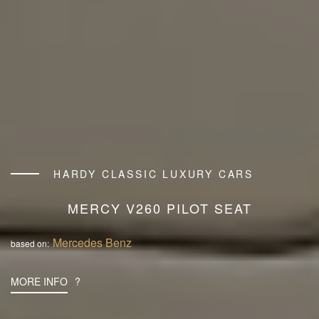
HARDY CLASSIC LUXURY CARS
MERCY V260 PILOT SEAT
Mercedes Benz
based on:
MORE INFO
?