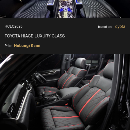
Toyota
HCLC2026
based on:
TOYOTA HIACE LUXURY CLASS
Hubungi Kami
Price: