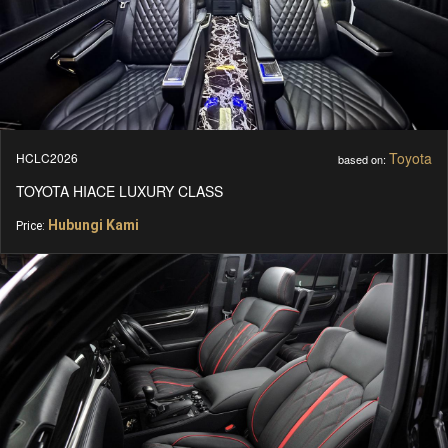
Toyota
HCLC2026
based on:
TOYOTA HIACE LUXURY CLASS
Hubungi Kami
Price: