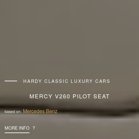
HARDY CLASSIC LUXURY CARS
MERCY V260 PILOT SEAT
Mercedes Benz
based on:
MORE INFO
?