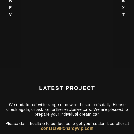
PREV
NEXT
Mercedes Benz
MBSHLC002
based on:
SPRINTER - HARRIS - LUXURY CLASS 002 MS
Hubungi Kami
Price:
LATEST PROJECT
We update our wide range of new and used cars daily. Please
check again, or ask for further exclusive cars. We are pleased to
prepare your individual dream car.
Please don't hesitate to contact us to get your customized offer at
contact99@hardyvip.com