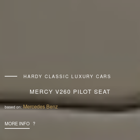
HARDY CLASSIC LUXURY CARS
MERCY V260 PILOT SEAT
Mercedes Benz
based on:
MORE INFO
?