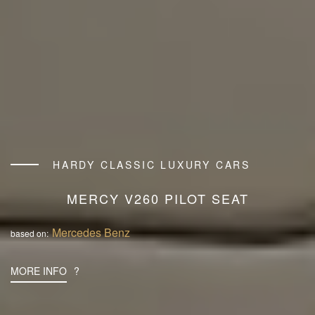
HARDY CLASSIC LUXURY CARS
MERCY V260 PILOT SEAT
Mercedes Benz
based on:
MORE INFO
?